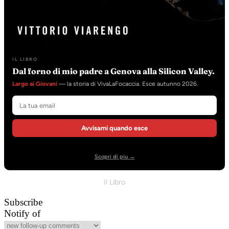
IL LIBRO
Dal forno di mio padre a Genova alla Silicon Valley.
Largo ai Giovani
— la storia di VivaLaFocaccia. Esce autunno 2026.
Avvisami quando esce
Scopri di piu →
Il Libro
Subscribe
Notify of