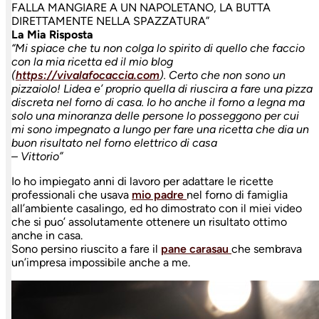
FALLA MANGIARE A UN NAPOLETANO, LA BUTTA
DIRETTAMENTE NELLA SPAZZATURA”
La Mia Risposta
“Mi spiace che tu non colga lo spirito di quello che faccio
con la mia ricetta ed il mio blog
(
https://vivalafocaccia.com
). Certo che non sono un
pizzaiolo! Lidea e’ proprio quella di riuscira a fare una pizza
discreta nel forno di casa. Io ho anche il forno a legna ma
solo una minoranza delle persone lo posseggono per cui
mi sono impegnato a lungo per fare una ricetta che dia un
buon risultato nel forno elettrico di casa
– Vittorio”
Io ho impiegato anni di lavoro per adattare le ricette
professionali che usava
mio padre
nel forno di famiglia
all’ambiente casalingo, ed ho dimostrato con il miei video
che si puo’ assolutamente ottenere un risultato ottimo
anche in casa.
Sono persino riuscito a fare il
pane carasau
che sembrava
un’impresa impossibile anche a me.