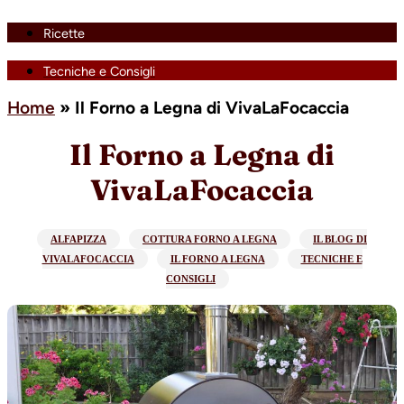
Ricette
Tecniche e Consigli
Home
»
Il Forno a Legna di VivaLaFocaccia
Il Forno a Legna di
VivaLaFocaccia
ALFAPIZZA
COTTURA FORNO A LEGNA
IL BLOG DI
VIVALAFOCACCIA
IL FORNO A LEGNA
TECNICHE E
CONSIGLI