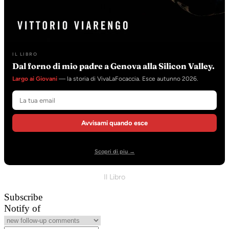
IL LIBRO
Dal forno di mio padre a Genova alla Silicon Valley.
Largo ai Giovani
— la storia di VivaLaFocaccia. Esce autunno 2026.
Avvisami quando esce
Scopri di piu →
Il Libro
Subscribe
Notify of