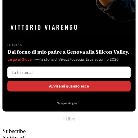
IL LIBRO
Dal forno di mio padre a Genova alla Silicon Valley.
Largo ai Giovani
— la storia di VivaLaFocaccia. Esce autunno 2026.
Avvisami quando esce
Scopri di piu →
Il Libro
Subscribe
Notify of