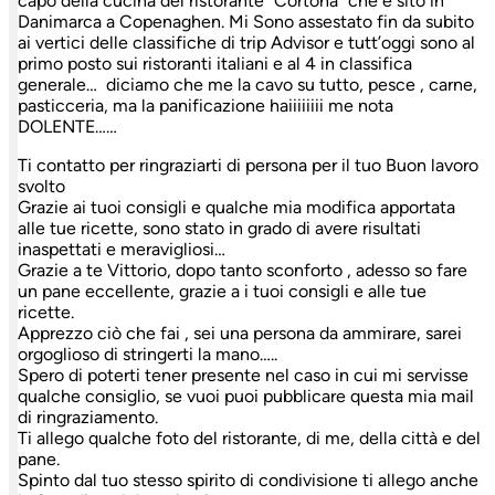
capo della cucina del ristorante” Cortona” che è sito in
Danimarca a Copenaghen. Mi Sono assestato fin da subito
ai vertici delle classifiche di trip Advisor e tutt’oggi sono al
primo posto sui ristoranti italiani e al 4 in classifica
generale… diciamo che me la cavo su tutto, pesce , carne,
pasticceria, ma la panificazione haiiiiiiii me nota
DOLENTE……
Ti contatto per ringraziarti di persona per il tuo Buon lavoro
svolto
Grazie ai tuoi consigli e qualche mia modifica apportata
alle tue ricette, sono stato in grado di avere risultati
inaspettati e meravigliosi…
Grazie a te Vittorio, dopo tanto sconforto , adesso so fare
un pane eccellente, grazie a i tuoi consigli e alle tue
ricette.
Apprezzo ciò che fai , sei una persona da ammirare, sarei
orgoglioso di stringerti la mano…..
Spero di poterti tener presente nel caso in cui mi servisse
qualche consiglio, se vuoi puoi pubblicare questa mia mail
di ringraziamento.
Ti allego qualche foto del ristorante, di me, della città e del
pane.
Spinto dal tuo stesso spirito di condivisione ti allego anche