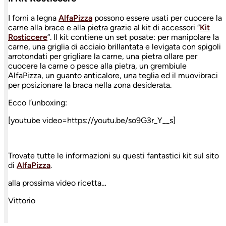
I forni a legna
AlfaPizza
possono essere usati per cuocere la
carne alla brace e alla pietra grazie al kit di accessori “
Kit
Rosticcere
“. Il kit contiene un set posate: per manipolare la
carne, una griglia di acciaio brillantata e levigata con spigoli
arrotondati per grigliare la carne, una pietra ollare per
cuocere la carne o pesce alla pietra, un grembiule
AlfaPizza, un guanto anticalore, una teglia ed il muovibraci
per posizionare la braca nella zona desiderata.
Ecco l’unboxing:
[youtube video=https://youtu.be/so9G3r_Y__s]
Trovate tutte le informazioni su questi fantastici kit sul sito
di
AlfaPizza
.
alla prossima video ricetta…
Vittorio