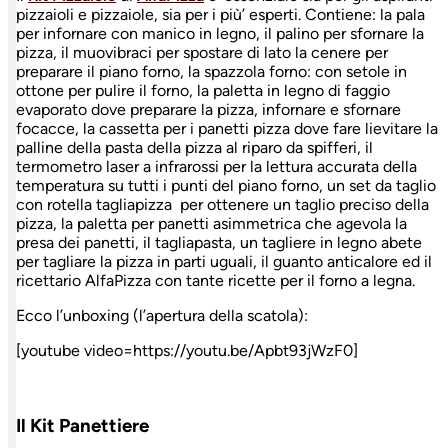
pizzaioli e pizzaiole, sia per i più’ esperti. Contiene: la pala
per infornare con manico in legno, il palino per sfornare la
pizza, il muovibraci per spostare di lato la cenere per
preparare il piano forno, la spazzola forno: con setole in
ottone per pulire il forno, la paletta in legno di faggio
evaporato dove preparare la pizza, infornare e sfornare
focacce, la cassetta per i panetti pizza dove fare lievitare la
palline della pasta della pizza al riparo da spifferi, il
termometro laser a infrarossi per la lettura accurata della
temperatura su tutti i punti del piano forno, un set da taglio
con rotella tagliapizza per ottenere un taglio preciso della
pizza, la paletta per panetti asimmetrica che agevola la
presa dei panetti, il tagliapasta, un tagliere in legno abete
per tagliare la pizza in parti uguali, il guanto anticalore ed il
ricettario AlfaPizza con tante ricette per il forno a legna.
Ecco l’unboxing (l’apertura della scatola):
[youtube video=https://youtu.be/Apbt93jWzF0]
Il Kit Panettiere