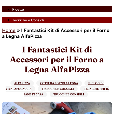
Ricette
Tecniche e Consigli
Home
»
I Fantastici Kit di Accessori per il Forno
a Legna AlfaPizza
I Fantastici Kit di
Accessori per il Forno a
Legna AlfaPizza
ALFAPIZZA
COTTURA FORNO A LEGNA
IL BLOG DI
VIVALAFOCACCIA
TECNICHE E CONSIGLI
TECNICHE PER IL
PANE IN CASA
TRUCCHI E CONSIGLI