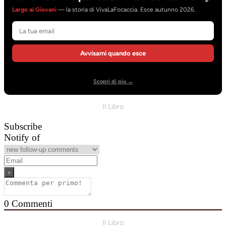
Largo ai Giovani
— la storia di VivaLaFocaccia. Esce autunno 2026.
Avvisami quando esce
Scopri di piu →
Il Libro
Subscribe
Notify of
0
Commenti
Il Libro