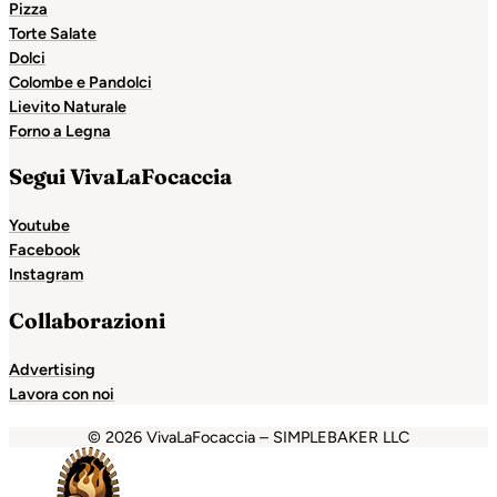
Pizza
Torte Salate
Dolci
Colombe e Pandolci
Lievito Naturale
Forno a Legna
Segui VivaLaFocaccia
Youtube
Facebook
Instagram
Collaborazioni
Advertising
Lavora con noi
© 2026 VivaLaFocaccia – SIMPLEBAKER LLC
sibom
casibom
favorisen
matbet
betcio
casibom giriş
jojobe