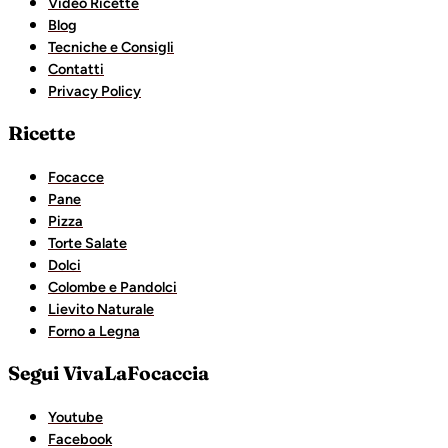
Video Ricette
Blog
Tecniche e Consigli
Contatti
Privacy Policy
Ricette
Focacce
Pane
Pizza
Torte Salate
Dolci
Colombe e Pandolci
Lievito Naturale
Forno a Legna
Segui VivaLaFocaccia
Youtube
Facebook