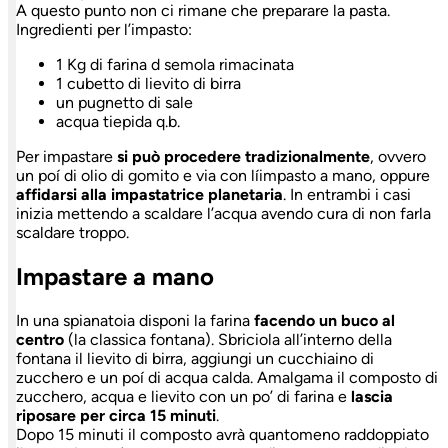
A questo punto non ci rimane che preparare la pasta.
Ingredienti per l’impasto:
1 Kg di farina d semola rimacinata
1 cubetto di lievito di birra
un pugnetto di sale
acqua tiepida q.b.
Per impastare
si può procedere tradizionalmente
, ovvero
un poí di olio di gomito e via con líimpasto a mano, oppure
affidarsi alla impastatrice planetaria
. In entrambi i casi
inizia mettendo a scaldare l’acqua avendo cura di non farla
scaldare troppo.
Impastare a mano
In una spianatoia disponi la farina
facendo un buco al
centro
(la classica fontana). Sbriciola all’interno della
fontana il lievito di birra, aggiungi un cucchiaino di
zucchero e un poí di acqua calda. Amalgama il composto di
zucchero, acqua e lievito con un po’ di farina e
lascia
riposare per circa 15 minuti
.
Dopo 15 minuti il composto avrà quantomeno raddoppiato