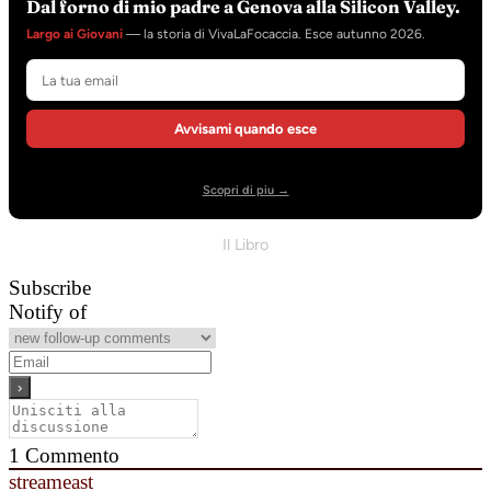
Dal forno di mio padre a Genova alla Silicon Valley.
Largo ai Giovani
— la storia di VivaLaFocaccia. Esce autunno 2026.
Avvisami quando esce
Scopri di piu →
Il Libro
Subscribe
Notify of
1
Commento
streameast