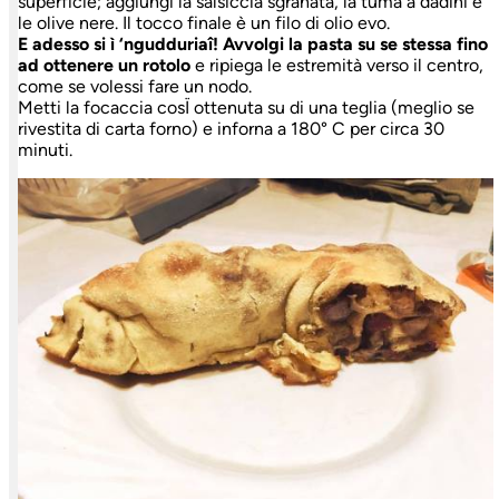
superficie; aggiungi la salsiccia sgranata, la tuma a dadini e
le olive nere. Il tocco finale è un filo di olio evo.
E adesso si ì ‘ngudduriaî!
Avvolgi la pasta su se stessa fino
ad ottenere un rotolo
e ripiega le estremità verso il centro,
come se volessi fare un nodo.
Metti la focaccia cosÏ ottenuta su di una teglia (meglio se
rivestita di carta forno) e inforna a 180° C per circa 30
minuti.