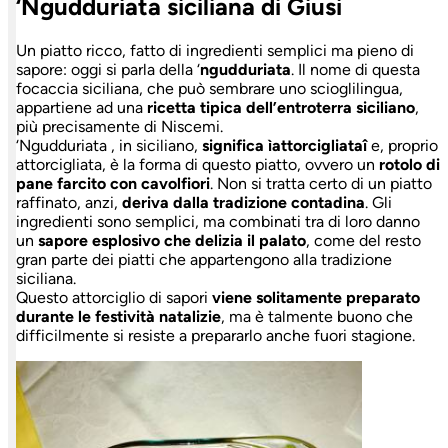
‘Ngudduriata siciliana di Giusi
Un piatto ricco, fatto di ingredienti semplici ma pieno di
sapore: oggi si parla della ‘
ngudduriata
. Il nome di questa
focaccia siciliana, che può sembrare uno scioglilingua,
appartiene ad una
ricetta tipica dell’entroterra siciliano
,
più precisamente di Niscemi.
‘Ngudduriata , in siciliano,
significa ìattorcigliataî
e, proprio
attorcigliata, è la forma di questo piatto, ovvero un
rotolo di
pane farcito con cavolfiori
. Non si tratta certo di un piatto
raffinato, anzi,
deriva dalla tradizione contadina
. Gli
ingredienti sono semplici, ma combinati tra di loro danno
un
sapore esplosivo che delizia il palato
, come del resto
gran parte dei piatti che appartengono alla tradizione
siciliana.
Questo attorciglio di sapori
viene solitamente preparato
durante le festività natalizie
, ma è talmente buono che
difficilmente si resiste a prepararlo anche fuori stagione.