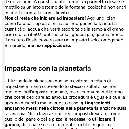
il suo volume. A questo punto prendi un pugnetto di sale e
mettilo su un lato esterno della fontana, cosicché non entri
in diretto contatto con il lievito.
Non ci resta che iniziare ad impastare!
Aggiungi pian
piano l’acqua tiepida e inizia ad incorporare la farina. La
quantità di acqua che verrà assorbita dalla semola di grano
duro é circa il 60% del suo peso, goccia più, goccia meno.
Il risultato finale deve essere un impasto liscio, omogeneo
e morbido,
ma non appiccicoso.
Impastare con la planetaria
Utilizzando la planetaria non solo eviterai la fatica di
impastare a mano ottenendo lo stesso risultato, se non
migliore, dell’impasto manuale, ma risparmierai del tempo
che potrai dedicare ad altro. La procedura è uguale a quella
appena descritta ma, in questo caso,
gli ingredienti
andranno messi nella ciotola della planetaria
anziché sulla
spianatoia. Nella lavorazione degli impasti lievitati, come
quello del pane o della pizza,
è necessario utilizzare il
gancio
, del quale si è ampiamente parlato in questo