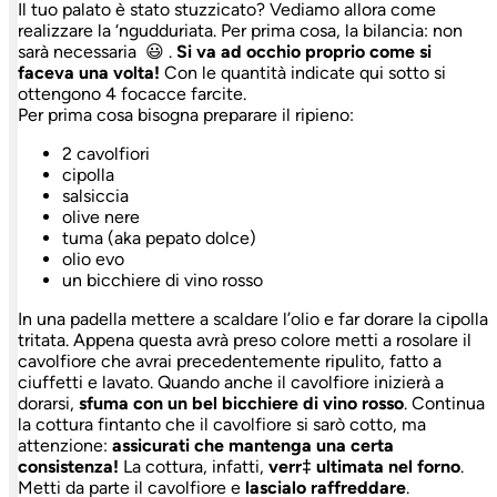
Il tuo palato è stato stuzzicato? Vediamo allora come
realizzare la ‘ngudduriata. Per prima cosa, la bilancia: non
sarà necessaria 😃 .
Si va ad occhio proprio come si
faceva una volta!
Con le quantità indicate qui sotto si
ottengono 4 focacce farcite.
Per prima cosa bisogna preparare il ripieno:
2 cavolfiori
cipolla
salsiccia
olive nere
tuma (aka pepato dolce)
olio evo
un bicchiere di vino rosso
In una padella mettere a scaldare l’olio e far dorare la cipolla
tritata. Appena questa avrà preso colore metti a rosolare il
cavolfiore che avrai precedentemente ripulito, fatto a
ciuffetti e lavato. Quando anche il cavolfiore inizierà a
dorarsi,
sfuma con un bel bicchiere di vino rosso
. Continua
la cottura fintanto che il cavolfiore si sarò cotto, ma
attenzione:
assicurati che mantenga una certa
consistenza!
La cottura, infatti,
verr‡ ultimata nel forno
.
Metti da parte il cavolfiore e
lascialo raffreddare
.