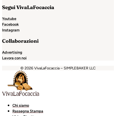
Segui VivaLaFocaccia
Youtube
Facebook
Instagram
Collaborazioni
Advertising
Lavora con noi
© 2026 VivaLaFocaccia – SIMPLEBAKER LLC
iganbet
Holiganbet
Escort Royale
jojobet
grandpashabet
Chi siamo
Rassegna Stampa