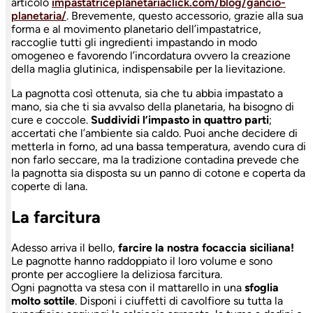
articolo
impastatriceplanetariaclick.com/blog/gancio-
planetaria/
. Brevemente, questo accessorio, grazie alla sua
forma e al movimento planetario dell’impastatrice,
raccoglie tutti gli ingredienti impastando in modo
omogeneo e favorendo l’incordatura ovvero la creazione
della maglia glutinica, indispensabile per la lievitazione.
La pagnotta così ottenuta, sia che tu abbia impastato a
mano, sia che ti sia avvalso della planetaria, ha bisogno di
cure e coccole.
Suddividi l’impasto in quattro parti
;
accertati che l’ambiente sia caldo. Puoi anche decidere di
metterla in forno, ad una bassa temperatura, avendo cura di
non farlo seccare, ma la tradizione contadina prevede che
la pagnotta sia disposta su un panno di cotone e coperta da
coperte di lana.
La farcitura
Adesso arriva il bello,
farcire la nostra focaccia siciliana!
Le pagnotte hanno raddoppiato il loro volume e sono
pronte per accogliere la deliziosa farcitura.
Ogni pagnotta va stesa con il mattarello in una
sfoglia
molto sottile
. Disponi i ciuffetti di cavolfiore su tutta la