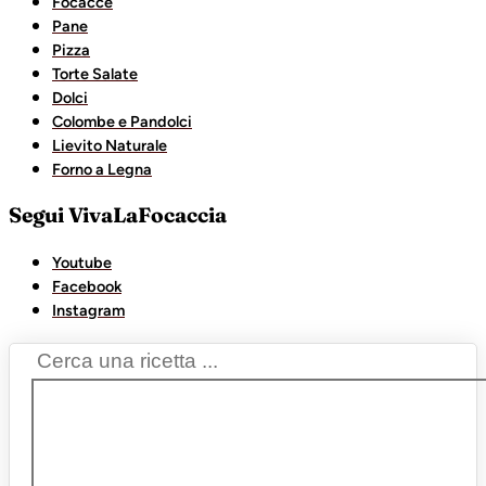
Focacce
Pane
Pizza
Torte Salate
Dolci
Colombe e Pandolci
Lievito Naturale
Forno a Legna
Segui VivaLaFocaccia
Youtube
Facebook
Instagram
Search
...