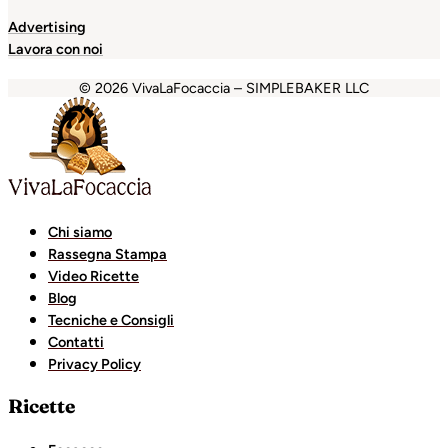
Advertising
Lavora con noi
© 2026 VivaLaFocaccia – SIMPLEBAKER LLC
dpashabet
Holiganbet
Holiganbet
Holiganbet
Grandpash
Chi siamo
Rassegna Stampa
Video Ricette
Blog
Tecniche e Consigli
Contatti
Privacy Policy
Ricette