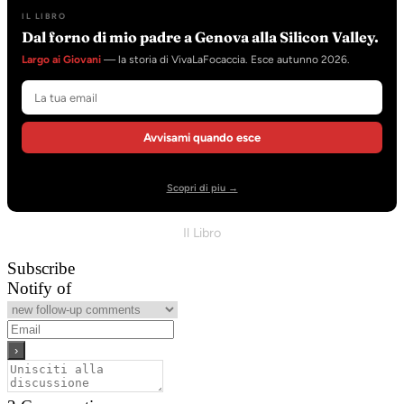
IL LIBRO
Dal forno di mio padre a Genova alla Silicon Valley.
Largo ai Giovani
— la storia di VivaLaFocaccia. Esce autunno 2026.
Avvisami quando esce
Scopri di piu →
Il Libro
Subscribe
Notify of