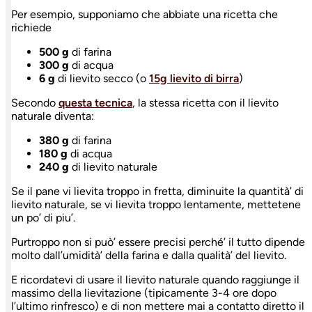
Per esempio, supponiamo che abbiate una ricetta che
richiede
500 g
di farina
300 g
di acqua
6 g
di lievito secco (o
15g lievito di birra
)
Secondo
questa tecnica
, la stessa ricetta con il lievito
naturale diventa:
380 g
di farina
180 g
di acqua
240 g
di lievito naturale
Se il pane vi lievita troppo in fretta, diminuite la quantità’ di
lievito naturale, se vi lievita troppo lentamente, mettetene
un po’ di piu’.
Purtroppo non si può’ essere precisi perché’ il tutto dipende
molto dall’umidità’ della farina e dalla qualità’ del lievito.
E ricordatevi di usare il lievito naturale quando raggiunge il
massimo della lievitazione (tipicamente 3-4 ore dopo
l’ultimo rinfresco) e di non mettere mai a contatto diretto il