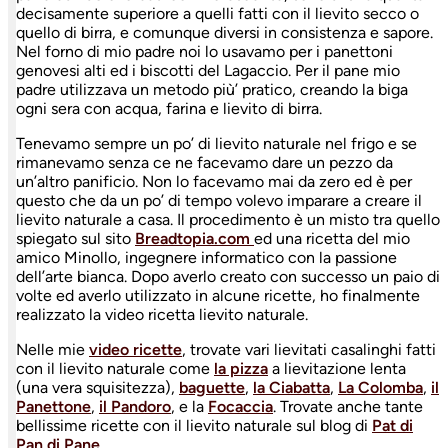
decisamente superiore a quelli fatti con il lievito secco o
quello di birra, e comunque diversi in consistenza e sapore.
Nel forno di mio padre noi lo usavamo per i panettoni
genovesi alti ed i biscotti del Lagaccio. Per il pane mio
padre utilizzava un metodo più’ pratico, creando la biga
ogni sera con acqua, farina e lievito di birra.
Tenevamo sempre un po’ di lievito naturale nel frigo e se
rimanevamo senza ce ne facevamo dare un pezzo da
un’altro panificio. Non lo facevamo mai da zero ed è per
questo che da un po’ di tempo volevo imparare a creare il
lievito naturale a casa. Il procedimento è un misto tra quello
spiegato sul sito
Breadtopia.com
ed una ricetta del mio
amico Minollo, ingegnere informatico con la passione
dell’arte bianca. Dopo averlo creato con successo un paio di
volte ed averlo utilizzato in alcune ricette, ho finalmente
realizzato la video ricetta lievito naturale.
Nelle mie
video ricette
, trovate vari lievitati casalinghi fatti
con il lievito naturale come
la pizza
a lievitazione lenta
(una vera squisitezza),
baguette
,
la Ciabatta
,
La Colomba
,
il
Panettone
,
il Pandoro
, e la
Focaccia
. Trovate anche tante
bellissime ricette con il lievito naturale sul blog di
Pat di
Pan di Pane