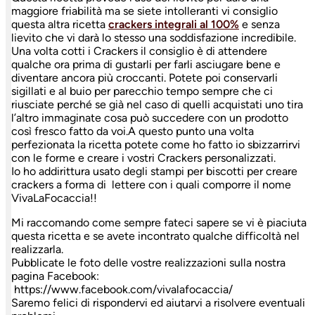
maggiore friabilità ma se siete intolleranti vi consiglio
questa altra ricetta
crackers integrali al 100%
e senza
lievito che vi darà lo stesso una soddisfazione incredibile.
Una volta cotti i Crackers il consiglio è di attendere
qualche ora prima di gustarli per farli asciugare bene e
diventare ancora più croccanti. Potete poi conservarli
sigillati e al buio per parecchio tempo sempre che ci
riusciate perché se già nel caso di quelli acquistati uno tira
l’altro immaginate cosa può succedere con un prodotto
così fresco fatto da voi.A questo punto una volta
perfezionata la ricetta potete come ho fatto io sbizzarrirvi
con le forme e creare i vostri Crackers personalizzati.
Io ho addirittura usato degli stampi per biscotti per creare
crackers a forma di lettere con i quali comporre il nome
VivaLaFocaccia!!
Mi raccomando come sempre fateci sapere se vi è piaciuta
questa ricetta e se avete incontrato qualche difficoltà nel
realizzarla.
Pubblicate le foto delle vostre realizzazioni sulla nostra
pagina Facebook:
https://www.facebook.com/vivalafocaccia/
Saremo felici di rispondervi ed aiutarvi a risolvere eventuali