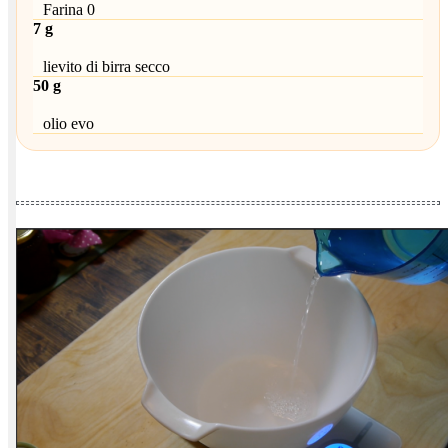
Farina 0
7 g
lievito di birra secco
50 g
olio evo