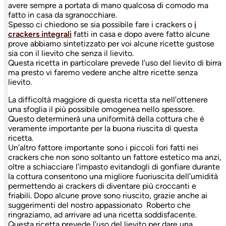
avere sempre a portata di mano qualcosa di comodo ma
fatto in casa da sgranocchiare.
Spesso ci chiedono se sia possibile fare i crackers o
i
crackers integrali
fatti in casa e dopo avere fatto alcune
prove abbiamo sintetizzato per voi alcune ricette gustose
sia con il lievito che senza il lievito.
Questa ricetta in particolare prevede l’uso del lievito di birra
ma presto vi faremo vedere anche altre ricette senza
lievito.
La difficoltà maggiore di questa ricetta sta nell’ottenere
una sfoglia il più possibile omogenea nello spessore.
Questo determinerà una uniformità della cottura che è
veramente importante per la buona riuscita di questa
ricetta.
Un’altro fattore importante sono i piccoli fori fatti nei
crackers che non sono soltanto un fattore estetico ma anzi,
oltre a schiacciare l’impasto evitandogli di gonfiare durante
la cottura consentono una migliore fuoriuscita dell’umidità
permettendo ai crackers di diventare più croccanti e
friabili. Dopo alcune prove sono riuscito, grazie anche ai
suggerimenti del nostro appassionato Roberto che
ringraziamo, ad arrivare ad una ricetta soddisfacente.
Questa ricetta prevede l’uso del lievito per dare una