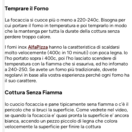
Temprare il Forno
La focaccia si cuoce più o meno a 220-240c. Bisogna per
cui portare il forno in temperatura e poi temprarlo in modo
che la mantenga per tutta la durate della cottura senza
perdere troppo calore.
I forni inox
AlfaPizza
hanno la caratteristica di scaldarsi
molto velocemente (400c in 10 minuti) con poca legna. Io
l’ho portato sopra i 400c, poi l’ho lasciato scendere di
temperatura con la fiamma che si esauriva, ed ho infornato
a 240-250. Se avete un forno più tradizionale, dovete
regolarvi in base alla vostra esperienza perché ogni forno ha
il suo carattere.
Cottura Senza Fiamma
Io cuocio focaccia e pane tipicamente sena fiamma o c’è il
pericolo che si bruci la superficie. Come vedrete nel video,
se quando la focaccia e’ quasi pronta la superficie e’ ancora
bianca, accendo un pezzo piccolo di legna che colora
velocemente la superficie per finire la cottura