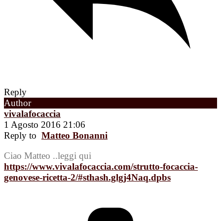
Reply
Author
vivalafocaccia
1 Agosto 2016 21:06
Reply to
Matteo Bonanni
Ciao Matteo ..leggi qui
https://www.vivalafocaccia.com/strutto-focaccia-
genovese-ricetta-2/#sthash.glgj4Naq.dpbs