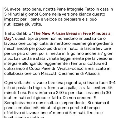
Si, avete letto bene, ricetta Pane Integrale Fatto in casa in
5 Minuti al giorno! Come nella versione bianca questo
impasto per il pane è veloce da preparare e si può
riutilizzare più volte.
Tratto dal libro “
The New Artisan Bread in Five Minutes a
Day
“, questi tipi di pane non richiedono impastatrice o
lavorazione complicata. Si mettono insieme gli ingredienti
mischiandoli per poco più di un minuto, si lascia lievitare
per un paio di ore, poi si mette in frigo fino anche a 7 giorni
a 5c. La ricetta è stata variata leggermente per la versione
integrale allungando leggermente i tempi di cottura ed
utilizzando il Cuoci Pane di VivaLaFocaccia realizzato in
collaborazione con Mazzotti Ceramiche di Albisola.
Ogni volta che si vuole fare una pagnotta, si tirano fuori 3-4
etti di pasta da frigo, si forma una palla, la si fa lievitare 45
minuti 1 ora. Poi si inforna a 240 c per due sessioni da 30
inuti minuti ed il gioco e’ fatto. Da non crederci!!!
Semplicissimo e con risultato sorprendente. Si chiama il
pane semplice in5 minuti al giorno perché il tempo
effettivo di lavorazione e’ meno di 5 minuti. Il resto e’
lievitazione e cottura.