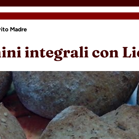
evito Madre
ini integrali con L