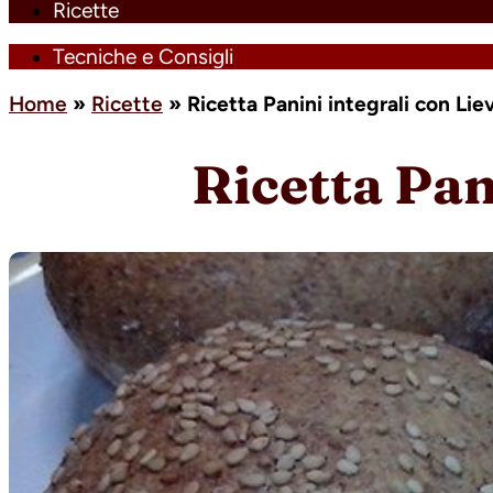
Ricette
Tecniche e Consigli
Home
»
Ricette
»
Ricetta Panini integrali con Li
Ricetta Pan