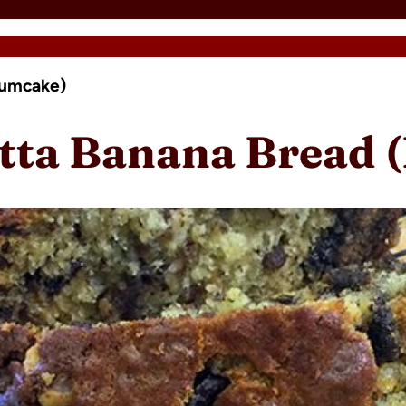
lumcake)
etta Banana Bread 