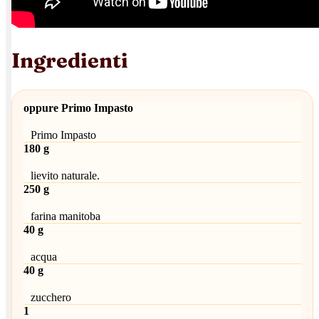
Ingredienti
oppure Primo Impasto
Primo Impasto
180 g
lievito naturale.
250 g
farina manitoba
40 g
acqua
40 g
zucchero
1