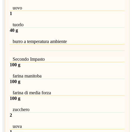
uovo
1
tuorlo
40 g
burro a temperatura ambiente
Secondo Impasto
100 g
farina manitoba
100 g
farina di media forza
100 g
zucchero
2
uova
1