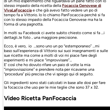
di un mio esperimento che riguardava un pane fatto con lo
stesso impasto della ricetta della
Focaccia Genovese di
VivaLaFocaccia
e che già avevo fatto vedere un po di
tempo fa a Vittorio. Io lo chiamo PanFocaccia perchè si fa
con lo stesso impasto della Focaccia Genovese ma ha la
forma di una pagnotta.
In molti su Facebook ci avete subito chiesto come si fa …i
dettagli..le foto .. una maggiore precisione.
Ecco, è vero, io …sono uno un po “estemporaneo” …mi
baso sull’esperienza di Vittorio sui suoi insegnamenti e sulle
sue ricette ma come a molti di voi mi piace fare degli
esperimenti e mi piace “improvvisare”…
E’ così che ho dovuto rifare un paio di volte la mia
“improvvisazione” e prendere nota per ricavarne una
“procedura” più precisa che vi spiego qui di seguito.
Gli ingredienti sono stati calcolati in base alle dosi per fare
la focaccia che uso per le mie teglie che sono 37 x 32.
Video Ricetta PanFocaccia