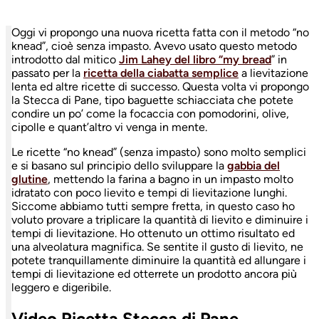
Oggi vi propongo una nuova ricetta fatta con il metodo “no
knead”, cioè senza impasto. Avevo usato questo metodo
introdotto dal mitico
Jim Lahey del libro “my bread
” in
passato per la
ricetta della ciabatta semplice
a lievitazione
lenta ed altre ricette di successo. Questa volta vi propongo
la Stecca di Pane, tipo baguette schiacciata che potete
condire un po’ come la focaccia con pomodorini, olive,
cipolle e quant’altro vi venga in mente.
Le ricette “no knead” (senza impasto) sono molto semplici
e si basano sul principio dello sviluppare la
gabbia del
glutine
, mettendo la farina a bagno in un impasto molto
idratato con poco lievito e tempi di lievitazione lunghi.
Siccome abbiamo tutti sempre fretta, in questo caso ho
voluto provare a triplicare la quantità di lievito e diminuire i
tempi di lievitazione. Ho ottenuto un ottimo risultato ed
una alveolatura magnifica. Se sentite il gusto di lievito, ne
potete tranquillamente diminuire la quantità ed allungare i
tempi di lievitazione ed otterrete un prodotto ancora più
leggero e digeribile.
Video Ricetta Stecca di Pane