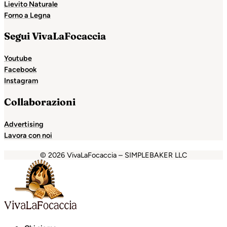
Lievito Naturale
Forno a Legna
Segui VivaLaFocaccia
Youtube
Facebook
Instagram
Collaborazioni
Advertising
Lavora con noi
© 2026 VivaLaFocaccia – SIMPLEBAKER LLC
dpashabet
grandpashabet
Holiganbet
Holiganbet
Holiga