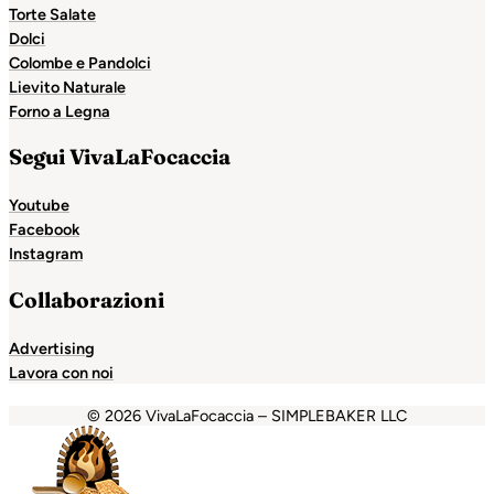
Torte Salate
Dolci
Colombe e Pandolci
Lievito Naturale
Forno a Legna
Segui VivaLaFocaccia
Youtube
Facebook
Instagram
Collaborazioni
Advertising
Lavora con noi
© 2026 VivaLaFocaccia – SIMPLEBAKER LLC
pashabet
grandpashabet
Holiganbet
Holiganbet
Holigan