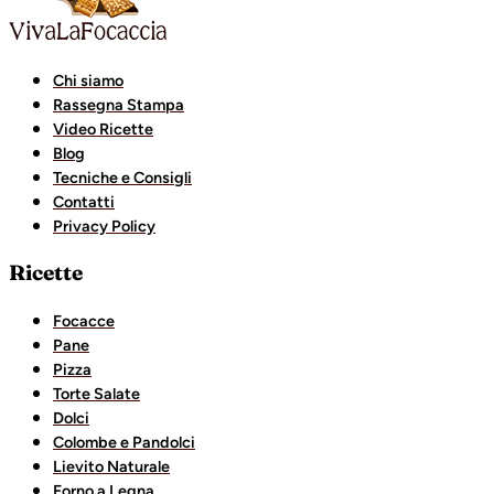
Chi siamo
Rassegna Stampa
Video Ricette
Blog
Tecniche e Consigli
Contatti
Privacy Policy
Ricette
Focacce
Pane
Pizza
Torte Salate
Dolci
Colombe e Pandolci
Lievito Naturale
Forno a Legna