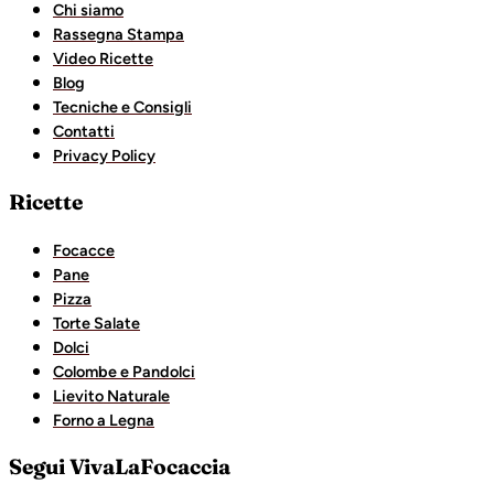
Chi siamo
Rassegna Stampa
Video Ricette
Blog
Tecniche e Consigli
Contatti
Privacy Policy
Ricette
Focacce
Pane
Pizza
Torte Salate
Dolci
Colombe e Pandolci
Lievito Naturale
Forno a Legna
Segui VivaLaFocaccia