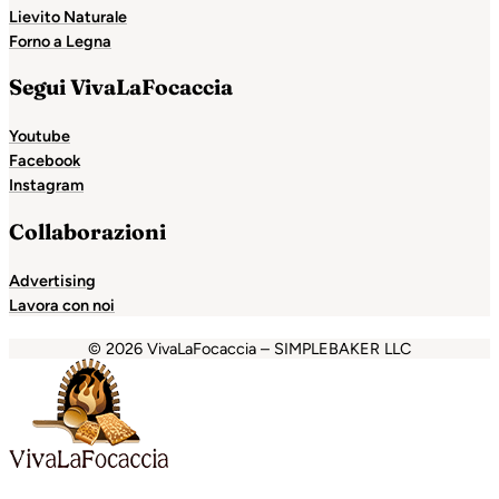
Lievito Naturale
Forno a Legna
Segui VivaLaFocaccia
Youtube
Facebook
Instagram
Collaborazioni
Advertising
Lavora con noi
© 2026 VivaLaFocaccia – SIMPLEBAKER LLC
abet
jojobet
Escort Royale
jojobet
grandpashabet
betpar