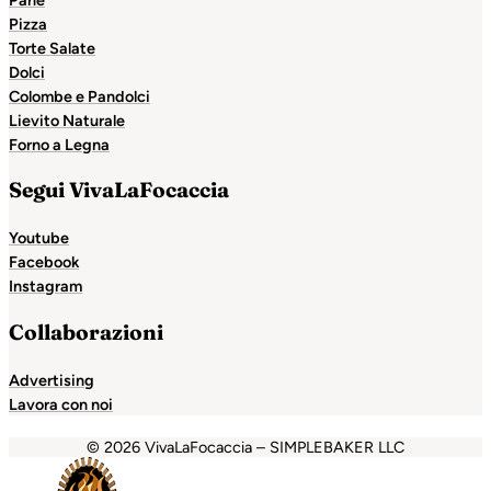
Pane
Pizza
Torte Salate
Dolci
Colombe e Pandolci
Lievito Naturale
Forno a Legna
Segui VivaLaFocaccia
Youtube
Facebook
Instagram
Collaborazioni
Advertising
Lavora con noi
© 2026 VivaLaFocaccia – SIMPLEBAKER LLC
bet
Holiganbet
Escort Royale
jojobet
grandpashabet
betp