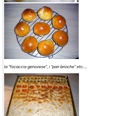
la “focaccia
genovese”, i “pan brioche” etc…..