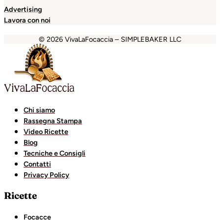
Advertising
Lavora con noi
© 2026 VivaLaFocaccia – SIMPLEBAKER LLC
oliganbet
Holiganbet
Holiganbet
Escort Royale
jojobet
gr
Chi siamo
Rassegna Stampa
Video Ricette
Blog
Tecniche e Consigli
Contatti
Privacy Policy
Ricette
Focacce