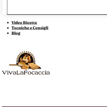
Video Ricette
Tecniche e Consigli
Blog