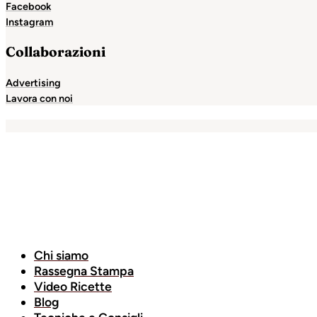
Facebook
Instagram
Collaborazioni
Advertising
Lavora con noi
bet
holiganbet
Holiganbet
Holiganbet
Escort Royale
jojob
Chi siamo
Rassegna Stampa
Video Ricette
Blog