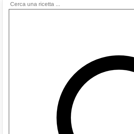
Search
...