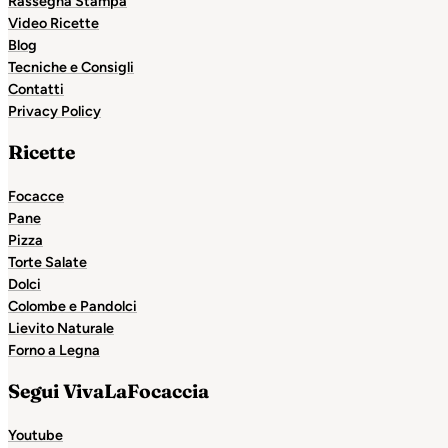
Rassegna Stampa
Video Ricette
Blog
Tecniche e Consigli
Contatti
Privacy Policy
Ricette
Focacce
Pane
Pizza
Torte Salate
Dolci
Colombe e Pandolci
Lievito Naturale
Forno a Legna
Segui VivaLaFocaccia
Youtube