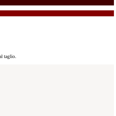
l taglio.