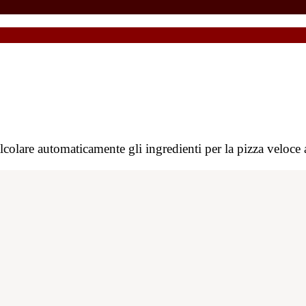
alcolare automaticamente gli ingredienti per la pizza veloce a