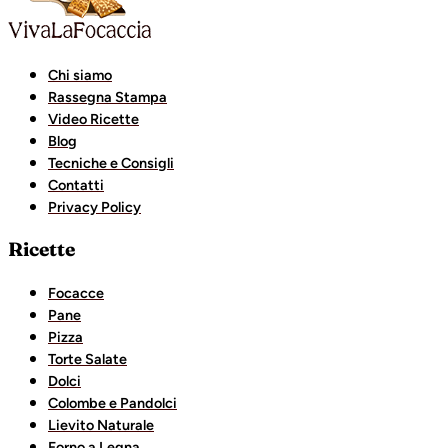
Chi siamo
Rassegna Stampa
Video Ricette
Blog
Tecniche e Consigli
Contatti
Privacy Policy
Ricette
Focacce
Pane
Pizza
Torte Salate
Dolci
Colombe e Pandolci
Lievito Naturale
Forno a Legna