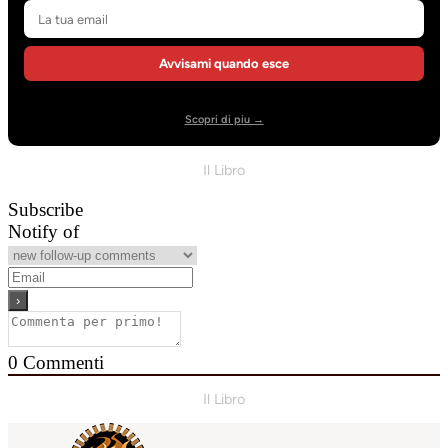
Avvisami quando esce
Scopri di piu →
Il Libro
Subscribe
Notify of
0
Commenti
Il Libro