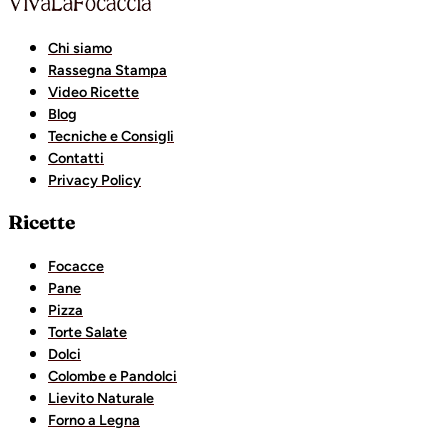
Chi siamo
Rassegna Stampa
Video Ricette
Blog
Tecniche e Consigli
Contatti
Privacy Policy
Ricette
Focacce
Pane
Pizza
Torte Salate
Dolci
Colombe e Pandolci
Lievito Naturale
Forno a Legna