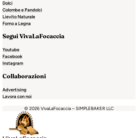
Dolci
Colombe e Pandolci
Lievito Naturale
Forno a Legna
Segui VivaLaFocaccia
Youtube
Facebook
Instagram
Collaborazioni
Advertising
Lavora con noi
© 2026 VivaLaFocaccia – SIMPLEBAKER LLC
andpashabet
Holiganbet
Holiganbet
Holiganbet
Grandpa