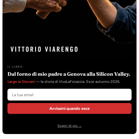
IL LIBRO
Dal forno di mio padre a Genova alla Silicon Valley.
Largo ai Giovani
— la storia di VivaLaFocaccia. Esce autunno 2026.
Avvisami quando esce
Scopri di piu →