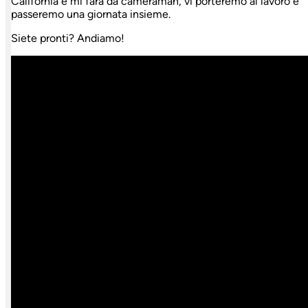
California e mi farà da cameraman, vi porteremo al lavoro e
passeremo una giornata insieme.
Siete pronti? Andiamo!