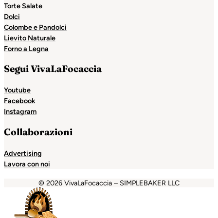
Torte Salate
Dolci
Colombe e Pandolci
Lievito Naturale
Forno a Legna
Segui VivaLaFocaccia
Youtube
Facebook
Instagram
Collaborazioni
Advertising
Lavora con noi
© 2026 VivaLaFocaccia – SIMPLEBAKER LLC
anbet
Holiganbet
Holiganbet
Escort Royale
jojobet
grand