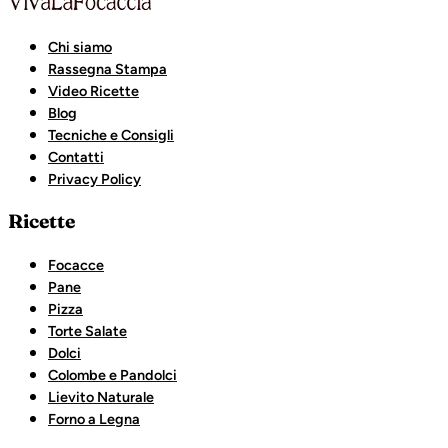
Chi siamo
Rassegna Stampa
Video Ricette
Blog
Tecniche e Consigli
Contatti
Privacy Policy
Ricette
Focacce
Pane
Pizza
Torte Salate
Dolci
Colombe e Pandolci
Lievito Naturale
Forno a Legna