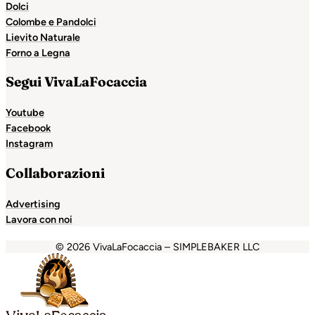
Dolci
Colombe e Pandolci
Lievito Naturale
Forno a Legna
Segui VivaLaFocaccia
Youtube
Facebook
Instagram
Collaborazioni
Advertising
Lavora con noi
© 2026 VivaLaFocaccia – SIMPLEBAKER LLC
shabet
Holiganbet
Holiganbet
Holiganbet
Grandpashabe