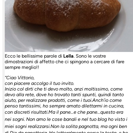
Ecco le bellissime parole di
Lella
. Sono le vostre
dimostrazioni di affetto che ci spingono a cercare di fare
sempre meglio!!
“Ciao Vittorio,
con piacere accolgo il tuo invito.
Inizio col dirti che ti devo molto, anzi moltissimo, come
devo alla rete, dove
ho trovato tanti spunti, quindi tanto
aiuto, per realizzare prodotti, come i
tuoi.
Anch’io come
penso tantissimi, ho sempre amato dilettarmi in cucina,
con
discreti risultati.
Ma il pane…e che pane…questo era
nei sogni. Non amo le cose banali e nel
tuo blog ho visto i
miei sogni realizzarsi.
Non la solita pagnotta, ma ogni ben
di Dio da panetteria. Ho letteralmente
perso la testa, e ho