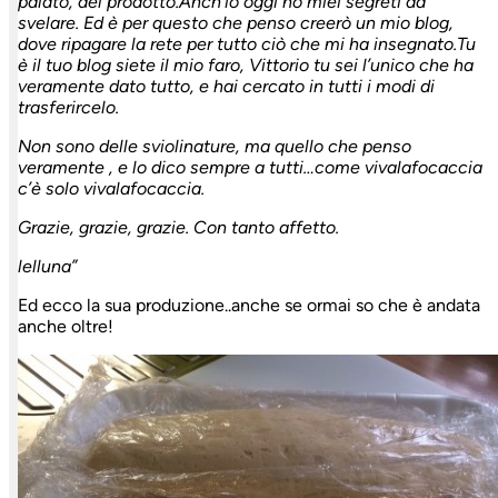
palato, del prodotto.
Anch’io oggi ho miei segreti da
svelare. Ed è per questo che penso creerò un
mio blog,
dove ripagare la rete per tutto ciò che mi ha insegnato.
Tu
è il tuo blog siete il mio faro, Vittorio tu sei l’unico che ha
veramente
dato tutto, e hai cercato in tutti i modi di
trasferircelo.
Non sono delle sviolinature, ma quello che penso
veramente , e lo dico sempre
a tutti…come vivalafocaccia
c’è solo vivalafocaccia.
Grazie, grazie, grazie. Con tanto affetto.
lelluna”
Ed ecco la sua produzione..anche se ormai so che è andata
anche oltre!