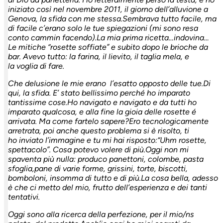
iniziato così nel novembre 2011, il giorno dell’alluvione
a
Genova, la sfida con me stessa.
Sembrava tutto facile, ma
di facile c’erano solo le tue spiegazioni (mi sono
resa
conto cammin facendo).
La mia prima ricetta…indovina…
Le mitiche “rosette soffiate” e subito dopo
le brioche da
bar. Avevo tutto: la farina, il lievito, il taglia mela, e
la
voglia di fare.
Che delusione le mie erano l’esatto opposto delle tue.
Di
qui, la sfida. E’ stato bellissimo perché ho imparato
tantissime cose.
Ho navigato e navigato e da tutti ho
imparato qualcosa, e alla fine la gioia
delle rosette é
arrivata. Ma come fartelo sapere?
Ero tecnologicamente
arretrata, poi anche questo problema si è risolto, ti
ho
inviato l’immagine e tu mi hai risposto:
“Uhm rosette,
spettacolo”. Cosa potevo volere di più.
Oggi non mi
spaventa più nulla: produco panettoni, colombe, pasta
sfoglia,
pane di varie forme, grissini, torte, biscotti,
bomboloni, insomma di tutto e
di più.
La cosa bella, adesso
è che ci metto del mio, frutto dell’esperienza e dei
tanti
tentativi.
Oggi sono alla ricerca della perfezione, per il mio/ns