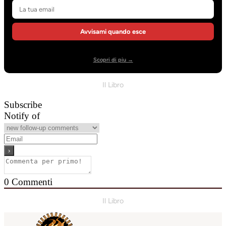
Avvisami quando esce
Scopri di piu →
Il Libro
Subscribe
Notify of
0
Commenti
Il Libro