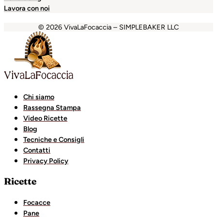
Lavora con noi
© 2026 VivaLaFocaccia – SIMPLEBAKER LLC
ibom
Casibom
Ankara escort
grandpashabet
Ankara esco
Chi siamo
Rassegna Stampa
Video Ricette
Blog
Tecniche e Consigli
Contatti
Privacy Policy
Ricette
Focacce
Pane