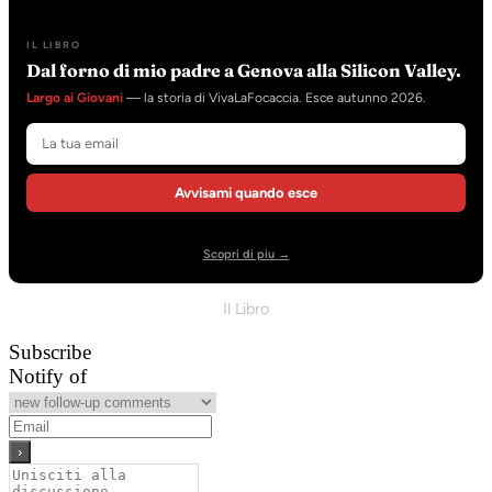
IL LIBRO
Dal forno di mio padre a Genova alla Silicon Valley.
Largo ai Giovani
— la storia di VivaLaFocaccia. Esce autunno 2026.
Avvisami quando esce
Scopri di piu →
Il Libro
Subscribe
Notify of