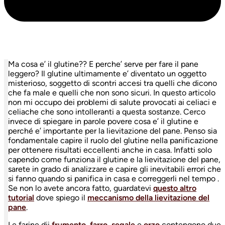
Ma cosa e’ il glutine?? E perche’ serve per fare il pane
leggero? Il glutine ultimamente e’ diventato un oggetto
misterioso, soggetto di scontri accesi tra quelli che dicono
che fa male e quelli che non sono sicuri. In questo articolo
non mi occupo dei problemi di salute provocati ai celiaci e
celiache che sono intolleranti a questa sostanze. Cerco
invece di spiegare in parole povere cosa e’ il glutine e
perché e’ importante per la lievitazione del pane. Penso sia
fondamentale capire il ruolo del glutine nella panificazione
per ottenere risultati eccellenti anche in casa. Infatti solo
capendo come funziona il glutine e la lievitazione del pane,
sarete in grado di analizzare e capire gli inevitabili errori che
si fanno quando si panifica in casa e correggerli nel tempo .
Se non lo avete ancora fatto, guardatevi
questo altro
tutorial
dove spiego il
meccanismo della lievitazione del
pane
.
Le farine dii
frumento
,
farro
,
segale
e
orzo
contengono due