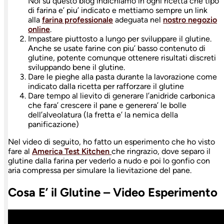
Noi su questo blog indichiamo in ogni ricetta che tipo
di farina e’ piu’ indicato e mettiamo sempre un link
alla
farina professionale
adeguata nel
nostro negozio
online
.
Impastare piuttosto a lungo per sviluppare il glutine.
Anche se usate farine con piu’ basso contenuto di
glutine, potente comunque ottenere risultati discreti
sviluppando bene il glutine.
Dare le pieghe alla pasta durante la lavorazione come
indicato dalla ricetta per rafforzare il glutine
Dare tempo al lievito di generare l’anidride carbonica
che fara’ crescere il pane e generera’ le bolle
dell’alveolatura (la fretta e’ la nemica della
panificazione)
Nel video di seguito, ho fatto un esperimento che ho visto
fare al
America Test Kitchen
che ringrazio, dove separo il
glutine dalla farina per vederlo a nudo e poi lo gonfio con
aria compressa per simulare la lievitazione del pane.
Cosa E’ il Glutine – Video Esperimento