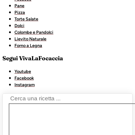
Pane
Pizza
Torte Salate
Dolci
Colombe e Pandolci
Lievito Naturale
Forno a Legna
Segui VivaLaFocaccia
Youtube
Facebook
Instagram
Search
...