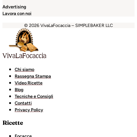
Advertising
Lavora con noi
© 2026 VivaLaFocaccia – SIMPLEBAKER LLC
t
grandpashabet
Holiganbet
Holiganbet
Holiganbet
Gran
Chi siamo
Rassegna Stampa
Video Ricette
Blog
Tecniche e Consigli
Contatti
Privacy Policy
Ricette
Focacce