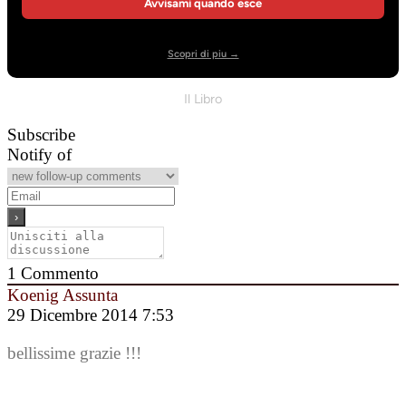
Avvisami quando esce
Scopri di piu →
Il Libro
Subscribe
Notify of
1
Commento
Koenig Assunta
29 Dicembre 2014 7:53
bellissime grazie !!!