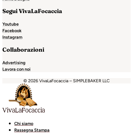
Segui VivaLaFocaccia
Youtube
Facebook
Instagram
Collaborazioni
Advertising
Lavora con noi
© 2026 VivaLaFocaccia – SIMPLEBAKER LLC
ganbet
Holiganbet
Holiganbet
Escort Royale
jojobet
grand
Chi siamo
Rassegna Stampa