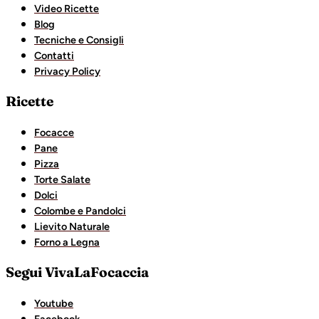
Video Ricette
Blog
Tecniche e Consigli
Contatti
Privacy Policy
Ricette
Focacce
Pane
Pizza
Torte Salate
Dolci
Colombe e Pandolci
Lievito Naturale
Forno a Legna
Segui VivaLaFocaccia
Youtube