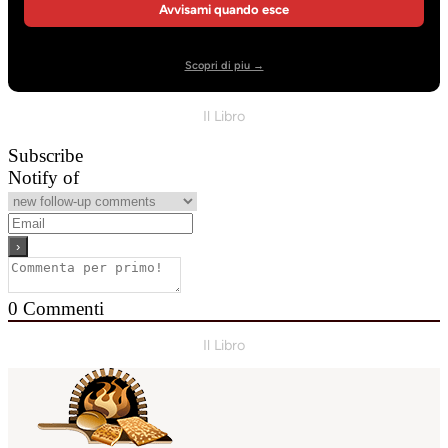
Avvisami quando esce
Scopri di piu →
Il Libro
Subscribe
Notify of
0
Commenti
Il Libro