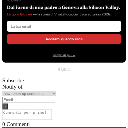
IL LIBRO
Dal forno di mio padre a Genova alla Silicon Valley.
Largo ai Giovani
— la storia di VivaLaFocaccia. Esce autunno 2026.
Avvisami quando esce
Scopri di piu →
Il Libro
Subscribe
Notify of
0
Commenti