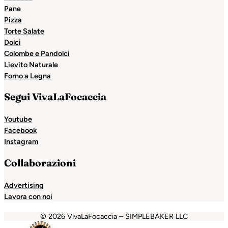
Pane
Pizza
Torte Salate
Dolci
Colombe e Pandolci
Lievito Naturale
Forno a Legna
Segui VivaLaFocaccia
Youtube
Facebook
Instagram
Collaborazioni
Advertising
Lavora con noi
© 2026 VivaLaFocaccia – SIMPLEBAKER LLC
ashabet
Holiganbet
Holiganbet
Holiganbet
Grandpashab