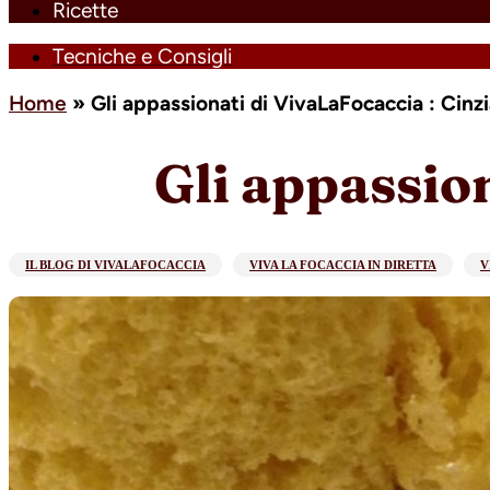
Ricette
Tecniche e Consigli
Home
»
Gli appassionati di VivaLaFocaccia : Cinzi
Gli appassion
IL BLOG DI VIVALAFOCACCIA
VIVA LA FOCACCIA IN DIRETTA
V