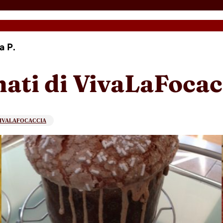
a P.
ati di VivaLaFocacc
IVALAFOCACCIA