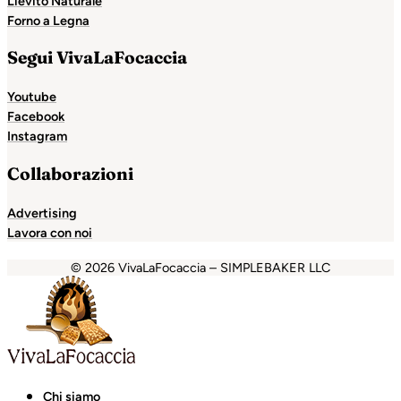
Lievito Naturale
Forno a Legna
Segui VivaLaFocaccia
Youtube
Facebook
Instagram
Collaborazioni
Advertising
Lavora con noi
© 2026 VivaLaFocaccia – SIMPLEBAKER LLC
inolevant
Casinolevant
holiganbet
Holiganbet
Jojobet
Es
Chi siamo