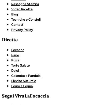
Rassegna Stampa
Video Ricette
Blog
Tecniche e Consigli
Contatti
Privacy Policy
Ricette
Focacce
Pane
Pizza
Torte Salate
Dolci
Colombe e Pandolci
Lievito Naturale
Forno a Legna
Segui VivaLaFocaccia