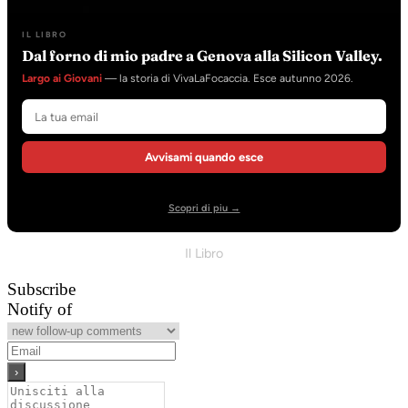
IL LIBRO
Dal forno di mio padre a Genova alla Silicon Valley.
Largo ai Giovani
— la storia di VivaLaFocaccia. Esce autunno 2026.
Avvisami quando esce
Scopri di piu →
Il Libro
Subscribe
Notify of