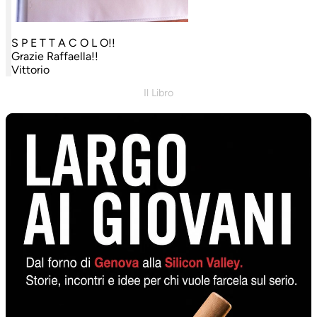
S P E T T A C O L O!!
Grazie Raffaella!!
Vittorio
Il Libro