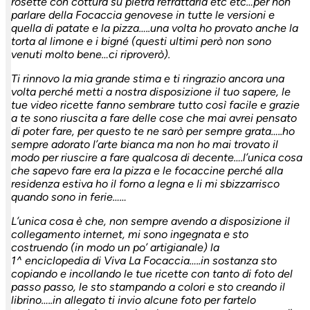
rosette con cottura su pietra refrattaria etc etc…per non
parlare della Focaccia genovese in tutte le versioni e
quella di patate e la pizza…..una volta ho provato anche la
torta al limone e i bigné (questi ultimi però non sono
venuti molto bene…ci riproverò).
Ti rinnovo la mia grande stima e ti ringrazio ancora una
volta perché metti a nostra disposizione il tuo sapere, le
tue video ricette fanno sembrare tutto così facile e grazie
a te sono riuscita a fare delle cose che mai avrei pensato
di poter fare, per questo te ne sarò per sempre grata…..ho
sempre adorato l’arte bianca ma non ho mai trovato il
modo per riuscire a fare qualcosa di decente….l’unica cosa
che sapevo fare era la pizza e le focaccine perché alla
residenza estiva ho il forno a legna e li mi sbizzarrisco
quando sono in ferie……
L’unica cosa è che, non sempre avendo a disposizione il
collegamento internet, mi sono ingegnata e sto
costruendo (in modo un po’ artigianale) la
1^ enciclopedia di Viva La Focaccia…..in sostanza sto
copiando e incollando le tue ricette con tanto di foto del
passo passo, le sto stampando a colori e sto creando il
librino…..in allegato ti invio alcune foto per fartelo