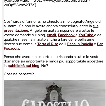
[youtube video=https://www.youtube.com/watch?
v=Qp5VwnWoT5Y]
Cosi’ circa un’anno fa, ho chiesto a mio cognato Angelo di
aiutarmi. Se non lo avete ancora conosciuto, ecco la
sua
presentazione
. Angelo mi aiuta a rispondere a tutte le
vostre domande sul blog,
email
,
Facebook
e
YouTube
e da
qualche mese ha iniziato anche a fare delle bellissime
ricette sue come la
Torta di Riso
ed il
Pane in Padella
e
Pan
Focaccia
.
Penso che avere un esperto che risponda a tutte le vostre
domande sia importante e renda più sopportabile accettare
la
pubblicità’ sul blog
. No?
Cosa ne pensate?