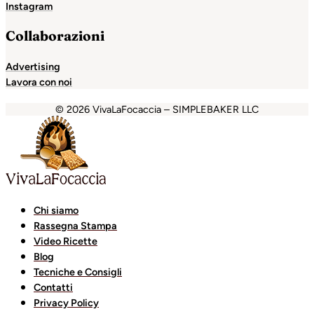
Instagram
Collaborazioni
Advertising
Lavora con noi
© 2026 VivaLaFocaccia – SIMPLEBAKER LLC
betpark
casibom
casibom
favorisen
matbet
betcio
casibom g
Chi siamo
Rassegna Stampa
Video Ricette
Blog
Tecniche e Consigli
Contatti
Privacy Policy