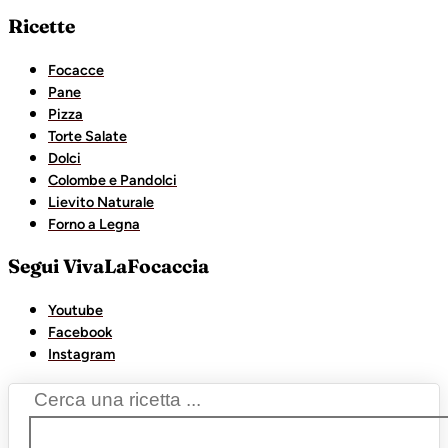
Ricette
Focacce
Pane
Pizza
Torte Salate
Dolci
Colombe e Pandolci
Lievito Naturale
Forno a Legna
Segui VivaLaFocaccia
Youtube
Facebook
Instagram
Search
...