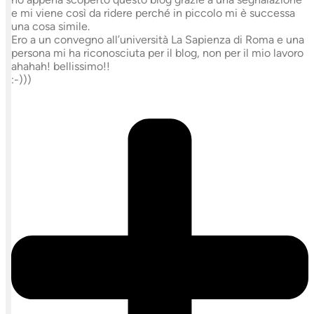
e mi viene così da ridere perché in piccolo mi è successa
una cosa simile.
Ero a un convegno all’università La Sapienza di Roma e una
persona mi ha riconosciuta per il blog, non per il mio lavoro
ahahah! bellissimo!!
:-)))