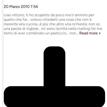
20 Marzo 2010 7:54
ciao vittorio, ti ho scoperto da poco ma ti ammiro per
quello che fai… volevo chiederti una cosa che non è
inerente alla cucina…è più che altro una richiesta: non so
una parola di inglese , mi sono iscritta nella mailing list ma
temo di aver combinato un pasticcio… non
…
Read more »