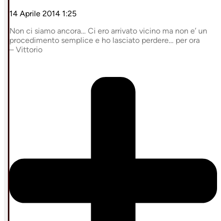
14 Aprile 2014 1:25
Non ci siamo ancora… Ci ero arrivato vicino ma non e’ un
procedimento semplice e ho lasciato perdere… per ora
– Vittorio