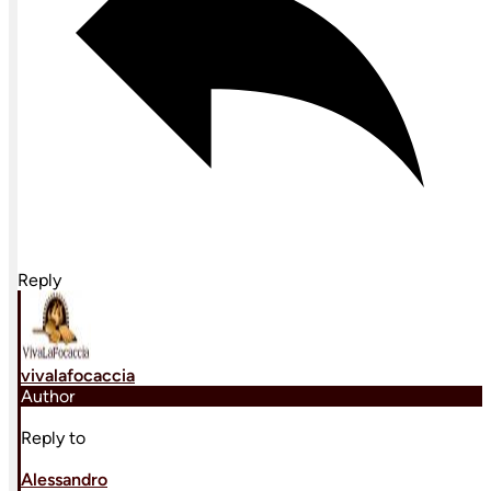
Reply
vivalafocaccia
Author
Reply to
Alessandro