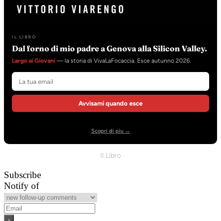
IL LIBRO
Dal forno di mio padre a Genova alla Silicon Valley.
Largo ai Giovani
— la storia di VivaLaFocaccia. Esce autunno 2026.
Avvisami quando esce
Scopri di piu →
Il Libro
Subscribe
Notify of