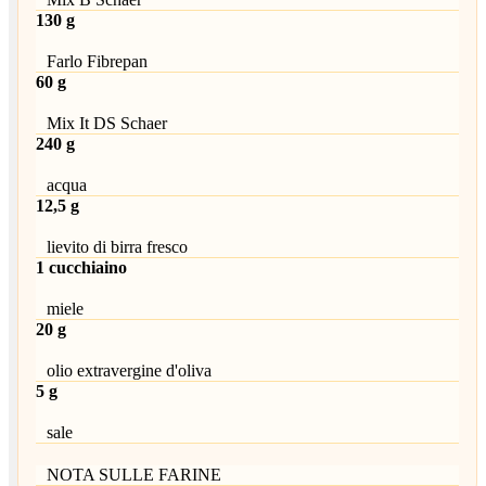
130 g
Farlo Fibrepan
60 g
Mix It DS Schaer
240 g
acqua
12,5 g
lievito di birra fresco
1 cucchiaino
miele
20 g
olio extravergine d'oliva
5 g
sale
NOTA SULLE FARINE