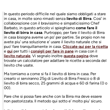
In questo periodo difficile nel quale siamo obbligati a stare
in casa, in molte sono rimasti senza
lievito di Birra
. Cosi’ in
collaborazione con il bravissimo e simpaticissimo Chef
Barbato, in questo articolo vi spieghiamo
come fare il
lievito di birra in casa
. Purtroppo, per fare il lievito di Birra
in casa bisogna averne un po’ per partire. Se propio non ne
avete piu’ una soluzione e’ usare il lievito naturale che si
puo’ fare tranquillamente in casa.
Cliccate qui per la ricetta
e
qui
per tutti i
consigli per fare in pane
in casa con il
lievito naturale
. Vi segnalo inoltre
questa pagina
dove
trovate un calcolatore per adattare le ricette a seconda del
lievito che usate.
Ma torniamo a come si fa il lievito di birra in casa. Per
crearlo vi serviranno 25g di Lievito di Birra Fresco o 8 di
lievito di birra secco, 25 grammi di acqua e 60 di farina (0 o
00).
Pare che si possa fare anche con la Birra ma deve essere
non pastorizzata. Il metodo qui sotto e’ molto piu’ sicuro.