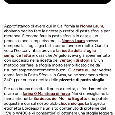
Approfittando di avere qui in California la
Nonna Laura
,
abbiamo deciso fare la ricetta pizzette di pasta sfoglia per
merenda. Siccome fare la pasta sfoglia in casa e’ un
processo non semplicissimo, la
Nonna Laura
spesso
compera la sfoglia già fatta come fanno in molte. Questa
volta l’ho convinta a provare la
ricetta della sfoglia
semplice fatta
in casa che Angelo aveva già sperimentato
con successo nella ricetta dei
ventagli di sfoglia
. E’ un
metodo per fare la sfoglia molto semplificato che da’
risultati sorprendentemente buoni.
Cliccate qui per
vedere
come fare la Pasta Sfoglia in Casa, ve ne serviranno circa
240 g per questa ricetta delle
pizzette di pasta sfoglia
.
Per una buona riuscita di questa ricetta, e’ fondamentale
usare una
farina 0 Manitoba di forza
. Noi vi consigliamo la
farina etichetta
Bordeaux del Molino Bogetto
che potete
acquistare qui sul nostro blob
cliccando qui
. La Bogetto
etichetta Bordeaux ha un alto contenuto di proteine del
15% o W400 e vi consentirà’ di ottenere una sfoglia leggera