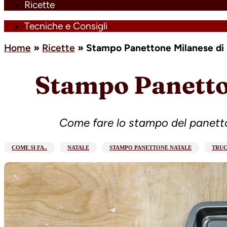
Ricette
Tecniche e Consigli
Home
»
Ricette
»
Stampo Panettone Milanese di 
Stampo Panetton
Come fare lo stampo del panett
COME SI FA..
NATALE
STAMPO PANETTONE NATALE
TRUC