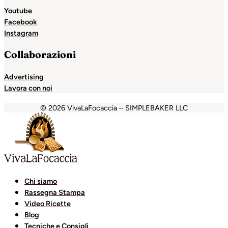
Youtube
Facebook
Instagram
Collaborazioni
Advertising
Lavora con noi
© 2026 VivaLaFocaccia – SIMPLEBAKER LLC
Holiganbet
Holiganbet
Escort Royale
jojobet
grandpasha
Chi siamo
Rassegna Stampa
Video Ricette
Blog
Tecniche e Consigli