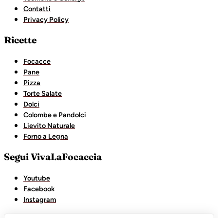
Contatti
Privacy Policy
Ricette
Focacce
Pane
Pizza
Torte Salate
Dolci
Colombe e Pandolci
Lievito Naturale
Forno a Legna
Segui VivaLaFocaccia
Youtube
Facebook
Instagram