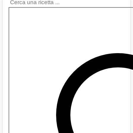
Search
...