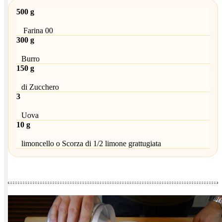
500 g
Farina 00
300 g
Burro
150 g
di Zucchero
3
Uova
10 g
limoncello o Scorza di 1/2 limone grattugiata