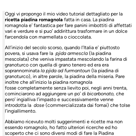
Oggi vi propongo il mio video tutorial dettagliato per la
ricetta piadina
romagnola
fatta in casa. La piadina
romagnola e’ fantastica per fare panini imbottiti di affettati
vari e verdure e si puo’ addirittura trasformare in un dolce
farcendola con marmellata o cioccolata.
All’inizio del secolo scorso, quando l’Italia e’ piuttosto
povera, si usava fare la
pjida armescla
(la piadina
mescolata) che veniva impastata mescolando la farina di
granoturco con quella di grano tenero ed era era
soprannominata
la pjida ad furmantoun
(la piadina di
granoturco), in altre parole, la piadina della miseria. Pare
inoltre che all’inizio la piadina romagnola
fosse completamente senza lievito poi, negli anni trenta,
cominciarono ad aggiungere un po’ di
bicarbonato,
che
pero’ ingialliva l’impasto e successivamente venne
introdotta la
dose
(commercializzata dai fornai) che tolse
l’ingiallimento.
Abbiamo ricevuto molti suggerimenti e ricette ma non
essendo romagnolo, ho fatto ulteriori ricerche ed ho
scoperto che ci sono diversi modi di fare la Piadina